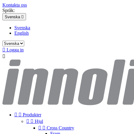
Kontakta oss
Språk:
Svenska

Svenska
English

Logga in



Produkter


Hjul


Cross Country
Fram