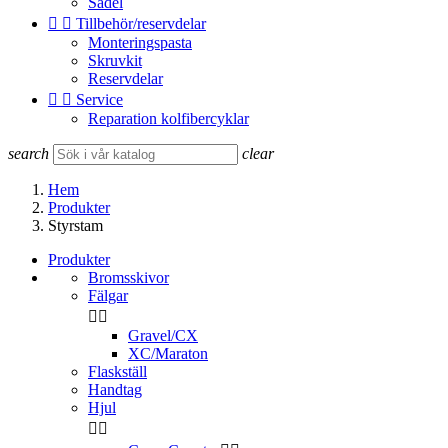
Sadel


Tillbehör/reservdelar
Monteringspasta
Skruvkit
Reservdelar


Service
Reparation kolfibercyklar
search
clear
Hem
Produkter
Styrstam
Produkter
Bromsskivor
Fälgar


Gravel/CX
XC/Maraton
Flaskställ
Handtag
Hjul

