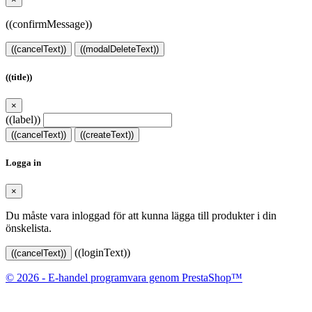
((confirmMessage))
((cancelText))
((modalDeleteText))
((title))
×
((label))
((cancelText))
((createText))
Logga in
×
Du måste vara inloggad för att kunna lägga till produkter i din
önskelista.
((loginText))
((cancelText))
© 2026 - E-handel programvara genom PrestaShop™