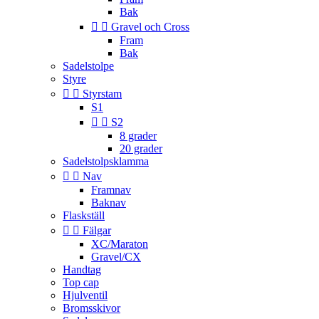
Bak


Gravel och Cross
Fram
Bak
Sadelstolpe
Styre


Styrstam
S1


S2
8 grader
20 grader
Sadelstolpsklamma


Nav
Framnav
Baknav
Flaskställ


Fälgar
XC/Maraton
Gravel/CX
Handtag
Top cap
Hjulventil
Bromsskivor