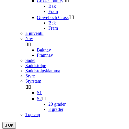
Cross Country


Bak
Fram
Gravel och Cross


Bak
Fram
Hjulventil
Nav


Baknav
Framnav
Sadel
Sadelstolpe
Sadelstolpsklamma
Styre
Styrstam


S1
S2


20 grader
8 grader
Top cap

OK