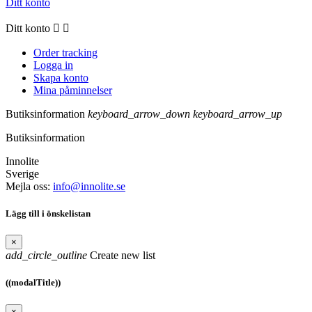
Ditt konto
Ditt konto


Order tracking
Logga in
Skapa konto
Mina påminnelser
Butiksinformation
keyboard_arrow_down
keyboard_arrow_up
Butiksinformation
Innolite
Sverige
Mejla oss:
info@innolite.se
Lägg till i önskelistan
×
add_circle_outline
Create new list
((modalTitle))
×