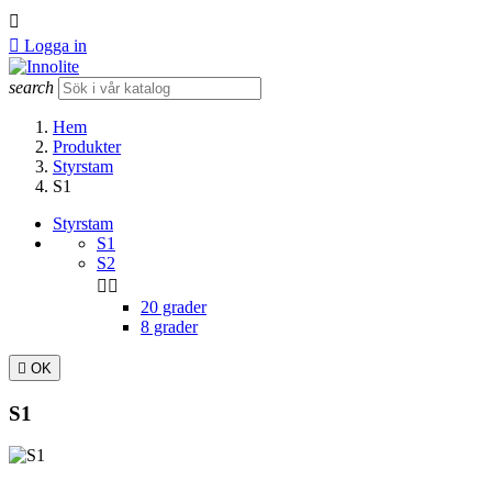


Logga in
search
Hem
Produkter
Styrstam
S1
Styrstam
S1
S2


20 grader
8 grader

OK
S1