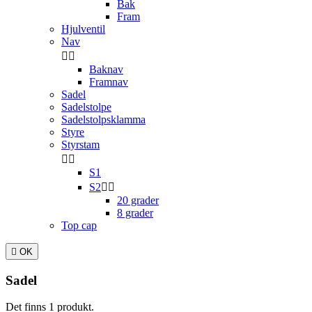
Bak
Fram
Hjulventil
Nav


Baknav
Framnav
Sadel
Sadelstolpe
Sadelstolpsklamma
Styre
Styrstam


S1
S2


20 grader
8 grader
Top cap

OK
Sadel
Det finns 1 produkt.