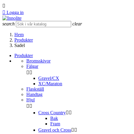


Logga in
search
clear
Hem
Produkter
Sadel
Produkter
Bromsskivor
Fälgar


Gravel/CX
XC/Maraton
Flaskställ
Handtag
Hjul


Cross Country


Bak
Fram
Gravel och Cross

