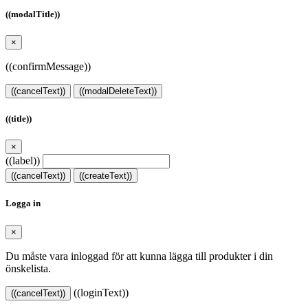
((modalTitle))
×
((confirmMessage))
((cancelText))
((modalDeleteText))
((title))
×
((label))
((cancelText))
((createText))
Logga in
×
Du måste vara inloggad för att kunna lägga till produkter i din
önskelista.
((loginText))
((cancelText))