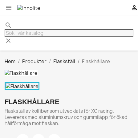


search
clear
Hem
Produkter
Flaskställ
Flaskhållare
FLASKHÅLLARE
Flaskställ av kolfiber som utvecklats för XC racing.
Levereras med aluminiumskruv och gummiläpp för ökad
hållförmåga mot flaskan.